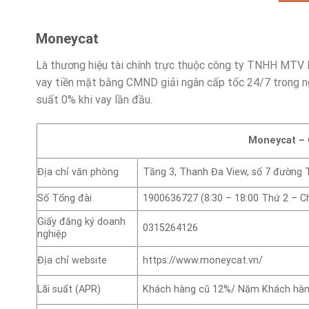
Moneycat
Là thương hiệu tài chính trực thuộc công ty TNHH MTV 
vay tiền mặt bằng CMND giải ngân cấp tốc 24/7 trong ngà
suất 0% khi vay lần đầu.
Moneycat –
Địa chỉ văn phòng
Tầng 3, Thanh Đa View, số 7 đường 
Số Tổng đài
1900636727 (8:30 – 18:00 Thứ 2 – C
Giấy đăng ký doanh
0315264126
nghiệp
Địa chỉ website
https://www.moneycat.vn/
Lãi suất (APR)
Khách hàng cũ 12%/ Năm Khách hàn