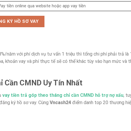
ay tiền online qua website hoặc app vay tiền
NG KÝ HỒ SƠ VAY
/năm với phí dịch vụ tư vấn 1 triệu thì tổng chi phí phải trả là 
họa, khoản vay và phí thực tế sẽ có thể khác tùy vào hạn mức và 
hỉ Cần CMND Uy Tín Nhất
vụ
vay tiền trả góp theo tháng chỉ cần CMND hỗ trợ nợ xấu
, tu
ể đăng ký hồ sơ vay. Cùng
Vncash24
điểm danh top 20 thương hiệ