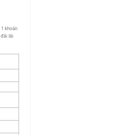
 1 khoản
đãi lãi