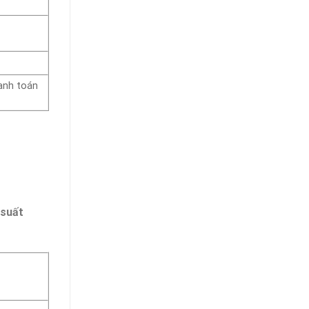
hanh toán
 suất