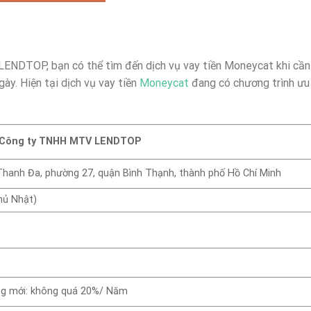
LENDTOP, bạn có thể tìm đến dịch vụ vay tiền Moneycat khi cần
y. Hiện tại dịch vụ vay tiền
Moneycat
đang có chương trình ưu 
 Công ty TNHH MTV LENDTOP
Thanh Đa, phường 27, quận Bình Thạnh, thành phố Hồ Chí Minh
hủ Nhật)
g mới: không quá 20%/ Năm