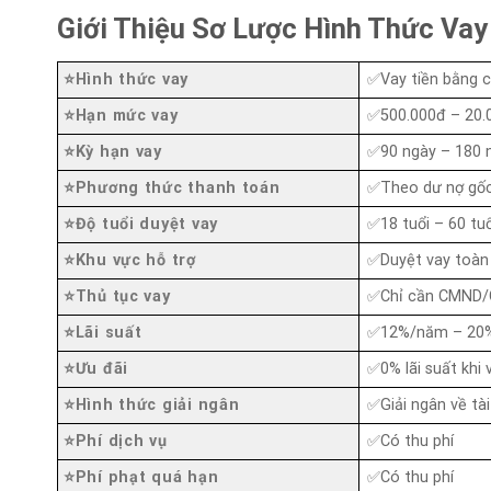
Giới Thiệu Sơ Lược Hình Thức Va
⭐Hình thức vay
✅Vay tiền bằng 
⭐Hạn mức vay
✅500.000đ – 20.
⭐Kỳ hạn vay
✅90 ngày – 180 
⭐Phương thức thanh toán
✅Theo dư nợ gố
⭐Độ tuổi duyệt vay
✅18 tuổi – 60 tuổ
⭐Khu vực hỗ trợ
✅Duyệt vay toàn
⭐Thủ tục vay
✅Chỉ cần CMND
⭐Lãi suất
✅12%/năm – 20
⭐Ưu đãi
✅0% lãi suất khi 
⭐Hình thức giải ngân
✅Giải ngân về tà
⭐Phí dịch vụ
✅Có thu phí
⭐Phí phạt quá hạn
✅Có thu phí