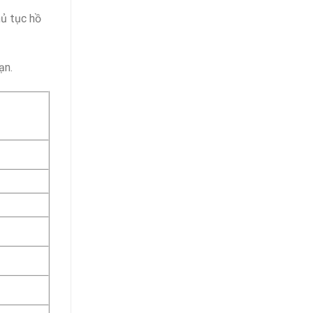
hủ tục hồ
ạn.