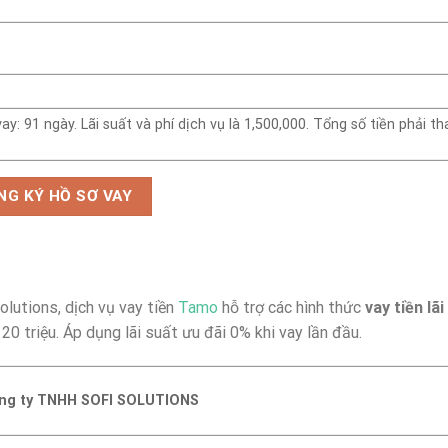
ay: 91 ngày. Lãi suất và phí dịch vụ là 1,500,000. Tổng số tiền phải t
NG KÝ HỒ SƠ VAY
olutions, dịch vụ vay tiền
Tamo
hỗ trợ các hình thức
vay tiền lãi
20 triệu. Áp dụng lãi suất ưu đãi 0% khi vay lần đầu.
ng ty TNHH SOFI SOLUTIONS