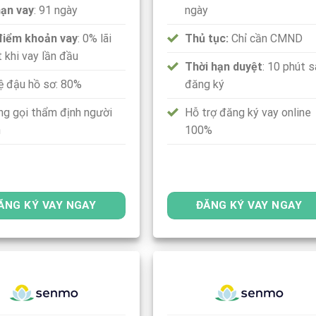
hạn vay
: 91 ngày
ngày
điểm khoản vay
: 0% lãi
Thủ tục:
Chỉ cần CMND
 khi vay lần đầu
Thời hạn duyệt
: 10 phút 
lệ đậu hồ sơ: 80%
đăng ký
ng gọi thẩm định người
Hỗ trợ đăng ký vay online
n
100%
ĂNG KÝ VAY NGAY
ĐĂNG KÝ VAY NGAY