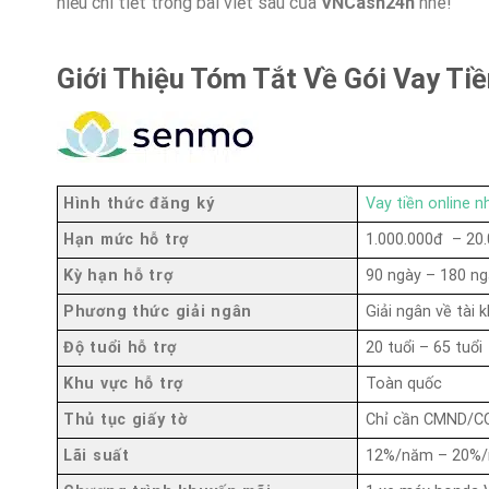
hiểu chi tiết trong bài viết sau của
VNCash24h
nhé!
Giới Thiệu Tóm Tắt Về Gói Vay Ti
Hình thức đăng ký
Vay tiền online 
Hạn mức hỗ trợ
1.000.000đ – 20
Kỳ hạn hỗ trợ
90 ngày – 180 n
Phương thức giải ngân
Giải ngân về tài 
Độ tuổi hỗ trợ
20 tuổi – 65 tuổi
Khu vực hỗ trợ
Toàn quốc
Thủ tục giấy tờ
Chỉ cần CMND/C
Lãi suất
12%/năm – 20%