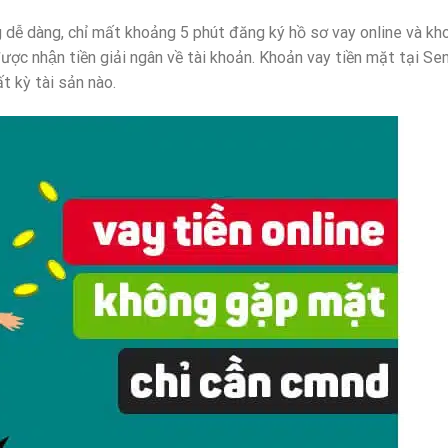
 dễ dàng, chỉ mất khoảng 5 phút đăng ký hồ sơ vay online và k
được nhận tiền giải ngân về tài khoản. Khoản vay tiền mặt tại Se
 kỳ tài sản nào.