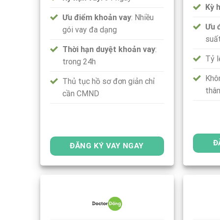
Kỳ 
Ưu điểm khoản vay
: Nhiều
Ưu 
gói vay đa dạng
suất
Thời hạn duyệt khoản vay
:
Tỷ 
trong 24h
Khô
Thủ tục hồ sơ đơn giản chỉ
thâ
cần CMND
Đ
ĐĂNG KÝ VAY NGAY