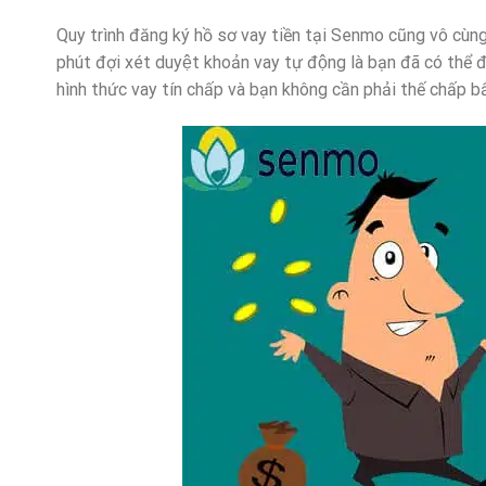
Quy trình đăng ký hồ sơ vay tiền tại Senmo cũng vô cùng
phút đợi xét duyệt khoản vay tự động là bạn đã có thể 
hình thức vay tín chấp và bạn không cần phải thế chấp bất