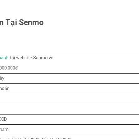
ền Tại Senmo
nhanh
tại webstie Senmo.vn
.000.000đ
gày
khoản
CCD
/năm