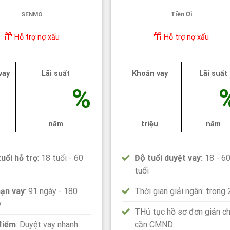
Tiền Ơi
SENMO
Hỗ trợ nợ xấu
Hỗ trợ nợ xấu
vay
Lãi suất
Khoản vay
Lãi suất
%
u
năm
triệu
năm
uổi hỗ trợ
: 18 tuổi - 60
Độ tuổi duyệt vay:
18 - 6
tuổi
hạn vay
: 91 ngày - 180
Thời gian giải ngân: trong
y
THủ tục hồ sơ đơn giản ch
điểm
: Duyệt vay nhanh
cần CMND