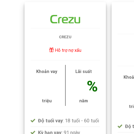
CREZU
Hỗ trợ nợ xấu
Khoản vay
Lãi suất
Khoả
%
triệu
năm
tr
Độ tuổi vay
: 18 tuổi - 60 tuổi
Độ 
Kỳ hạn vay:
91 ngày