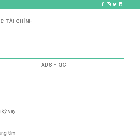
C TÀI CHÍNH
ADS – QC
g ký vay
ùng tìm