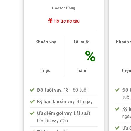
Doctor Đồng
Hỗ trợ nợ xấu
Khoản vay
Lãi suất
Khoản 
%
triệu
năm
triệ
Độ tuổi vay
: 18 - 60 tuổi
Độ t
tuổi
Kỳ hạn khoản vay
: 91 ngày
Kỳ 
Ưu điểm gói vay
: Lãi suất
ngà
0% lần vay đầu
Ưu 