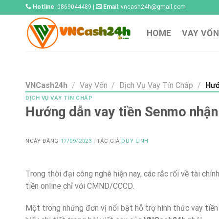
Skip
Hotline
: 0869044489 |
Email
:
vncash24h@gmail.com
to
content
HOME
VAY VỐN
VNCash24h
/
Vay Vốn
/
Dịch Vụ Vay Tín Chấp
/
Hướn
DỊCH VỤ VAY TÍN CHẤP
Hướng dẫn vay tiền Senmo nhận 
NGÀY ĐĂNG
17/09/2023
| TÁC GIẢ
DUY LINH
Trong thời đại công nghê hiện nay, các rắc rối về tài ch
tiền online chỉ với CMND/CCCD.
Một trong nhứng đơn vị nổi bật hỗ trợ hình thức vay tiề