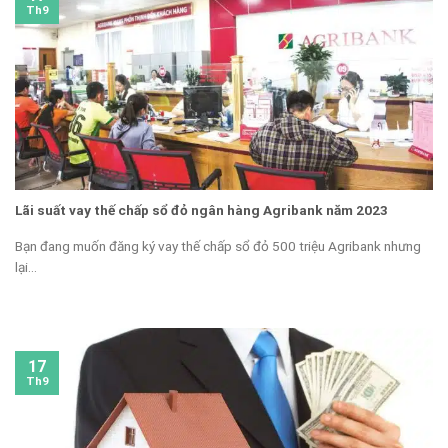
Th9
Lãi suất vay thế chấp sổ đỏ ngân hàng Agribank năm 2023
Bạn đang muốn đăng ký vay thế chấp sổ đỏ 500 triệu Agribank nhưng
lại...
17
Th9