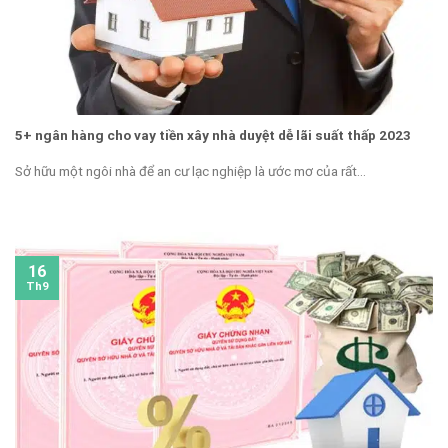
5+ ngân hàng cho vay tiền xây nhà duyệt dễ lãi suất thấp 2023
Sở hữu một ngôi nhà để an cư lạc nghiệp là ước mơ của rất...
16
Th9