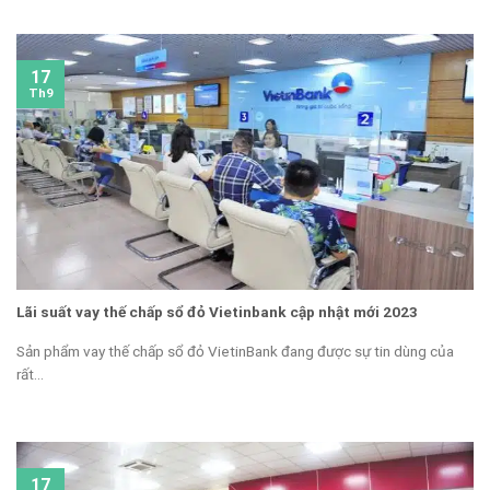
17
Th9
Lãi suất vay thế chấp sổ đỏ Vietinbank cập nhật mới 2023
Sản phẩm vay thế chấp sổ đỏ VietinBank đang được sự tin dùng của
rất...
17