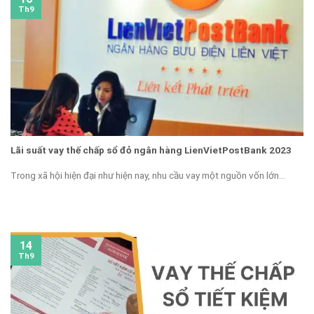
Th9
Lãi suất vay thế chấp sổ đỏ ngân hàng LienVietPostBank 2023
Trong xã hội hiện đại như hiện nay, nhu cầu vay một nguồn vốn lớn...
14
Th9