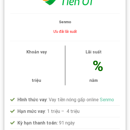
Senmo
Ưu đãi lãi suất
Khoản vay
Lãi suất
%
triệu
năm
Hình thức vay
: Vay tiền nóng gấp online
Senmo
Hạn mức vay
: 1 triệu – 4 triệu
Kỳ hạn thanh toán:
91 ngày