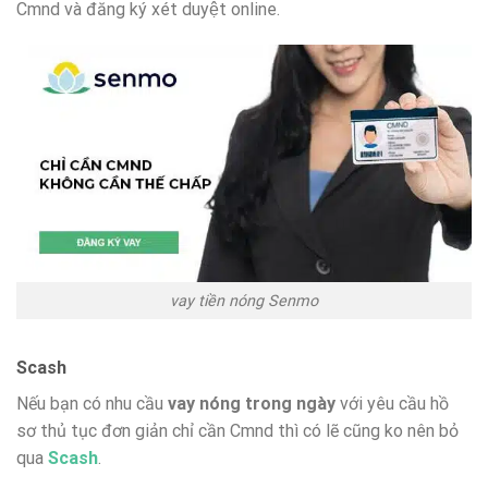
Cmnd và đăng ký xét duyệt online.
vay tiền nóng Senmo
Scash
Nếu bạn có nhu cầu
vay nóng trong ngày
với yêu cầu hồ
sơ thủ tục đơn giản chỉ cần Cmnd thì có lẽ cũng ko nên bỏ
qua
Scash
.