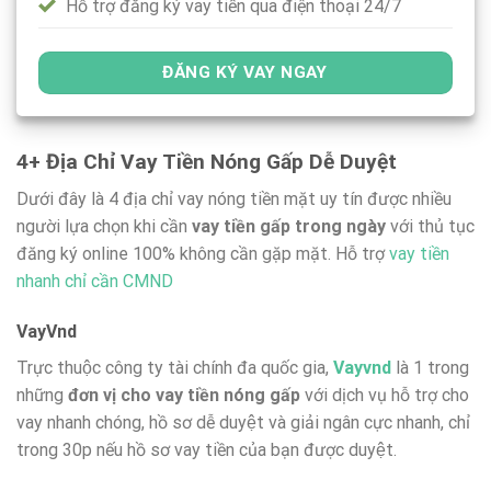
Hỗ trợ đăng ký vay tiền qua điện thoại 24/7
ĐĂNG KÝ VAY NGAY
4+ Địa Chỉ Vay Tiền Nóng Gấp Dễ Duyệt
Dưới đây là 4 địa chỉ vay nóng tiền mặt uy tín được nhiều
người lựa chọn khi cần
vay tiền gấp trong ngày
với thủ tục
đăng ký online 100% không cần gặp mặt. Hỗ trợ
vay tiền
nhanh chỉ cần CMND
VayVnd
Trực thuộc công ty tài chính đa quốc gia,
Vayvnd
là 1 trong
những
đơn vị cho vay tiền nóng gấp
với dịch vụ hỗ trợ cho
vay nhanh chóng, hồ sơ dễ duyệt và giải ngân cực nhanh, chỉ
trong 30p nếu hồ sơ vay tiền của bạn được duyệt.