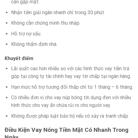
cần gặp mặt.
Nhận tiền giải ngân nhanh chỉ trong 30 phút.
Không cần chứng minh thu nhập.
Hỗ trợ nợ xấu.
Không thẩm định nhà.
Khuyết điểm
Lãi suất cao hơn nhiều so với các hình thức vay tiền trả
góp tại công ty tài chính hay vay tín chấp tại ngân hàng.
Hạn mức hỗ trợ tương đối thấp chỉ từ 1 tháng – 6 tháng.
Có nhiều đơn vị cho vay núp bóng tín dụng đen với nhiều
hình thức cho vay ẩn chứa rủi ro cho người vay.
Không được pháp luật bảo hộ nếu có xảy ra tranh chấp.
Điều Kiện Vay Nóng Tiền Mặt Có Nhanh Trong
Ngày