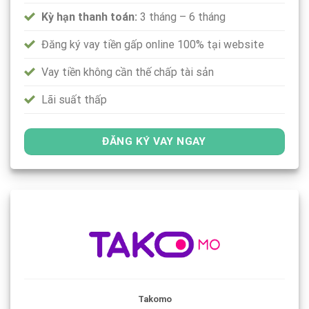
Kỳ hạn thanh toán:
3 tháng – 6 tháng
Đăng ký vay tiền gấp online 100% tại website
Vay tiền không cần thế chấp tài sản
Lãi suất thấp
ĐĂNG KÝ VAY NGAY
Takomo