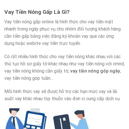
Vay Tiền Nóng Gấp Là Gì?
Vay tiền nóng gấp online là hình thức cho vay tiền mặt
nhanh trong ngày phục vụ cho nhóm đối tượng khách hàng
cần tiền gấp bằng việc đăng ký khoản vay qua các ứng
dụng hoặc webite vay tiền trực tuyến.
Có rất nhiều hình thức cho vay tiền nóng khác nhau với các
thủ tục hồ sơ giấy tờ khác nhau như vay tiền nóng với cmnd,
vay tiền nóng không cần giấy tờ,
vay tiền nóng góp ngày
,
vay tiền nóng góp tuần…
Mỗi hình thức vay sẽ được hỗ trợ các hạn mức vay và lãi
suất vay khác nhau tùy thuộc vào đơn vị cung cấp dịch vụ.