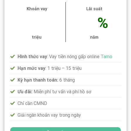
Khoản vay
Lãi suất
%
triệu
năm
Hình thức vay
: Vay tiền nóng gấp online
Tamo
Hạn mức vay
: 1 triệu – 15 triệu
Kỳ hạn thanh toán:
6 tháng
Ưu đãi:
Miễn phí tư vấn và phí hồ sơ
Chỉ cần CMND
Giải ngân khoản vay trong ngày