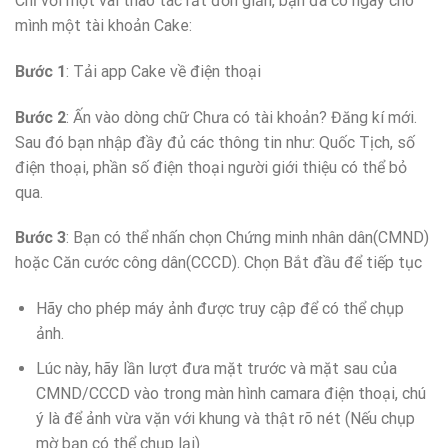
Chỉ với một vài thao tác rất đơn giản, bạn đã có ngay cho
mình một tài khoản Cake:
Bước 1
: Tải app Cake về điện thoại
Bước 2
: Ấn vào dòng chữ Chưa có tài khoản? Đăng kí mới.
Sau đó bạn nhập đầy đủ các thông tin như: Quốc Tịch, số
điện thoại, phần số điện thoại người giới thiệu có thể bỏ
qua.
Bước 3
: Bạn có thể nhấn chọn Chứng minh nhân dân(CMND)
hoặc Căn cước công dân(CCCD). Chọn Bắt đầu để tiếp tục
Hãy cho phép máy ảnh được truy cập để có thể chụp
ảnh.
Lúc này, hãy lần lượt đưa mặt trước và mặt sau của
CMND/CCCD vào trong màn hình camara điện thoại, chú
ý là để ảnh vừa vặn với khung và thật rõ nét (Nếu chụp
mờ bạn có thể chụp lại)