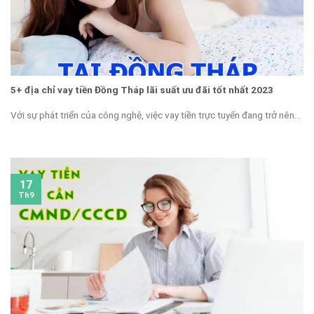
5+ địa chỉ vay tiền Đồng Tháp lãi suất ưu đãi tốt nhất 2023
Với sự phát triển của công nghệ, việc vay tiền trực tuyến đang trở nên...
17
Th9