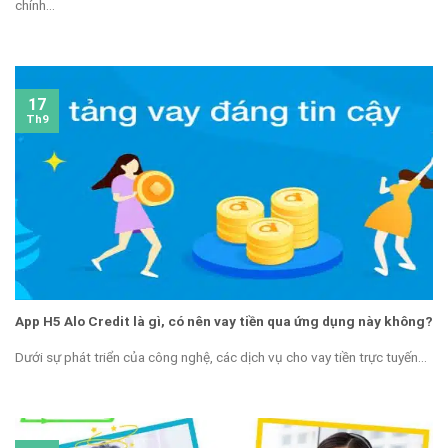
chính...
17
Th9
App H5 Alo Credit là gì, có nên vay tiền qua ứng dụng này không?
Dưới sự phát triển của công nghệ, các dịch vụ cho vay tiền trực tuyến...