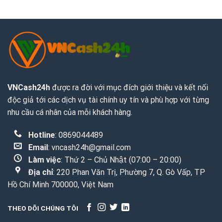
VNCash24h
được ra đời với mục đích giới thiệu và kết nối
độc giả tới các dịch vụ tài chính uy tín và phù hợp với từng
nhu cầu cá nhân của mỗi khách hàng.
Hotline
: 0869044489
Email
:
vncash24h@gmail.com
Làm việc
: Thứ 2 – Chủ Nhật (07:00 – 20:00)
Địa chỉ
: 220 Phan Văn Trị, Phường 7, Q. Gò Vấp, TP
Hồ Chí Minh 700000, Việt Nam
THEO DÕI CHÚNG TÔI