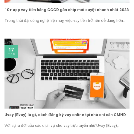
10+ app vay tiền bằng CCCD gắn chip mới duyệt nhanh nhất 2023
Trong thời đại công nghệ hiện nay, việc vay tiền trở nên dễ dàng hơn...
17
Th9
Uvay (Evay) là gì, cách đăng ký vay online tại nhà chỉ cần CMND
Với sự ra đời của các dịch vụ cho vay trực tuyến như Uvay (Evay),...