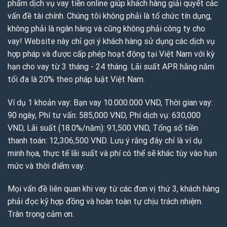
phẩm dịch vụ vay tiền online giúp khách hàng giải quyết các
vấn đề tài chính. Chúng tôi không phải là tổ chức tín dụng,
không phải là ngân hàng và cũng không phải công ty cho
vay! Website này chỉ gợi ý khách hàng sử dụng các dịch vụ
hợp pháp và được cấp phép hoạt động tại Việt Nam với kỳ
hạn cho vay từ 3 tháng - 24 tháng. Lãi suất APR hằng năm
tối đa là 20% theo pháp luật Việt Nam.
Ví dụ 1 khoản vay: Bạn vay 10.000.000 VND, Thời gian vay:
90 ngày, Phí tư vấn: 585,000 VND, Phí dịch vụ: 630,000
VND, Lãi suất (18.0%/năm): 91,500 VND, Tổng số tiền
thanh toán: 12,306,500 VND. Lưu ý rằng đây chỉ là ví dụ
minh họa, thực tế lãi suất và phí có thể sẽ khác tùy vào hạn
mức và thời điểm vay.
Mọi vấn đề liên quan khi vay từ các đơn vị thứ 3, khách hàng
phải đọc kỹ hợp đồng và hoàn toàn tự chịu trách nhiệm.
Trân trọng cảm ơn.