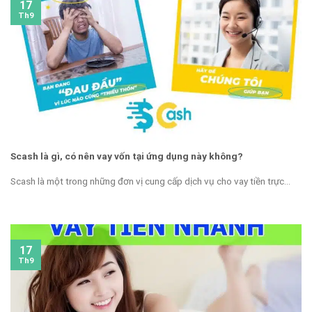
17
Th9
Scash là gì, có nên vay vốn tại ứng dụng này không?
Scash là một trong những đơn vị cung cấp dịch vụ cho vay tiền trực...
17
Th9