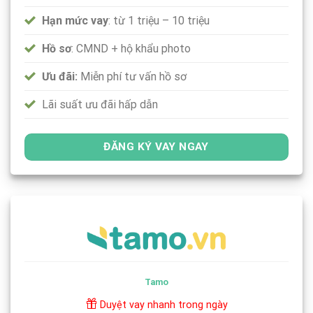
Hạn mức vay
: từ 1 triệu – 10 triệu
Hồ sơ
: CMND + hộ khẩu photo
Ưu đãi:
Miễn phí tư vấn hồ sơ
Lãi suất ưu đãi hấp dẫn
ĐĂNG KÝ VAY NGAY
Tamo
Duyệt vay nhanh trong ngày