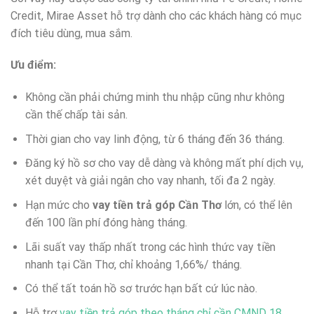
Credit, Mirae Asset hỗ trợ dành cho các khách hàng có mục
đích tiêu dùng, mua sắm.
Ưu điểm:
Không cần phải chứng minh thu nhập cũng như không
cần thế chấp tài sản.
Thời gian cho vay linh động, từ 6 tháng đến 36 tháng.
Đăng ký hồ sơ cho vay dễ dàng và không mất phí dịch vụ,
xét duyệt và giải ngân cho vay nhanh, tối đa 2 ngày.
Hạn mức cho
vay tiền trả góp Cần Thơ
lớn, có thể lên
đến 100 lần phí đóng hàng tháng.
Lãi suất vay thấp nhất trong các hình thức
vay tiền
nhanh tại Cần Thơ
, chỉ khoảng 1,66%/ tháng.
Có thể tất toán hồ sơ trước hạn bất cứ lúc nào.
Hỗ trợ
vay tiền trả góp theo tháng chỉ cần CMND 18