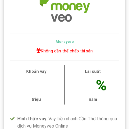
Moneyveo
Không cần thế chấp tài sản
Khoản vay
Lãi suất
%
triệu
năm
Hình thức vay
: Vay tiền nhanh Cần Thơ thông qua
dịch vụ Moneyveo Online