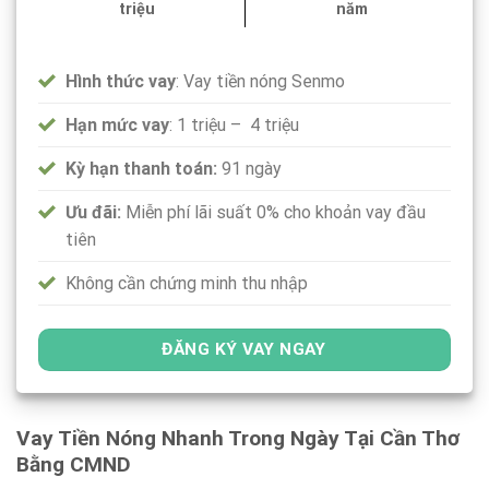
triệu
năm
Hình thức vay
: Vay tiền nóng Senmo
Hạn mức vay
: 1 triệu – 4 triệu
Kỳ hạn thanh toán:
91 ngày
Ưu đãi:
Miễn phí lãi suất 0% cho khoản vay đầu
tiên
Không cần chứng minh thu nhập
ĐĂNG KÝ VAY NGAY
Vay Tiền Nóng Nhanh Trong Ngày Tại Cần Thơ
Bằng CMND