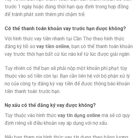
trước 1 ngày hoặc đúng thời hạn quy định trong hợp đồng
để tránh phát sinh thêm phí chậm trễ.
Có thể thanh toán khoản vay trước hạn được không?
Với hình thức vay tiền nhanh tại Cần Thơ theo hình thức
đăng ký hồ sơ
vay tiền online
, bạn có thể thanh toán khoản
vay trước thời hạn bất cứ lúc nào kể từ lúc được giải ngân.
Tuy nhiên có thể bạn sẽ phải nộp một khoản phí phạt tùy
thuộc vào số tiền còn lại. Bạn cần liên hệ với bộ phận xử lý
nợ của công ty đăng ký vay tiền để được thông báo khoản
tiền thanh toán trước hạn.
Nợ xấu có thể đăng ký vay được không?
Tùy thuộc vào hình thức
vay tín dụng online
mà sẽ có quy
định riêng về điều khoản vay áp dụng với nợ xấu.
Nếu bạn tham gia hình thức vay tín dụng theo bảng lương