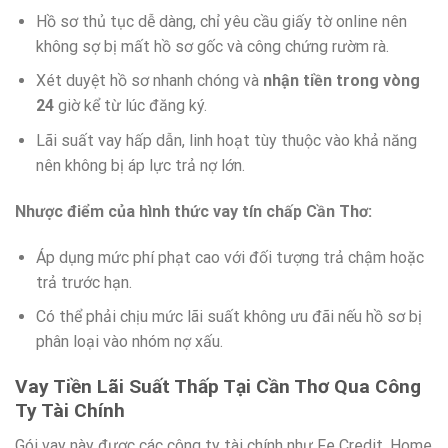
Hồ sơ thủ tục dễ dàng, chỉ yêu cầu giấy tờ online nên
không sợ bị mất hồ sơ gốc và công chứng rườm rà.
Xét duyệt hồ sơ nhanh chóng và
nhận tiền trong vòng
24
giờ kể từ lúc đăng ký.
Lãi suất vay hấp dẫn, linh hoạt tùy thuộc vào khả năng
nên không bị áp lực trả nợ lớn.
Nhược điểm của hình thức vay tín chấp Cần Thơ:
Áp dụng mức phí phạt cao với đối tượng trả chậm hoặc
trả trước hạn.
Có thể phải chịu mức lãi suất không ưu đãi nếu hồ sơ bị
phân loại vào nhóm nợ xấu.
Vay Tiền Lãi Suất Thấp Tại Cần Thơ Qua Công
Ty Tài Chính
Gói vay này được các công ty tài chính như Fe Credit, Home