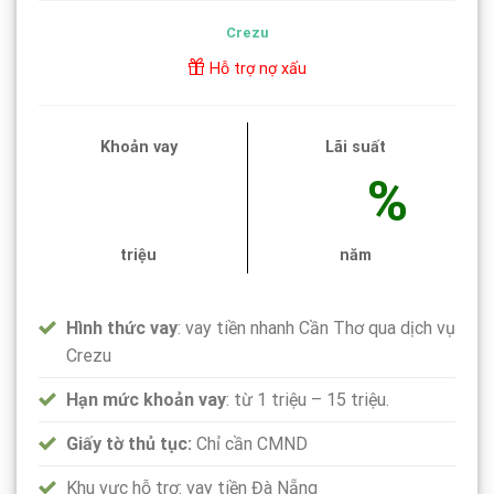
Crezu
Hỗ trợ nợ xấu
Khoản vay
Lãi suất
%
triệu
năm
Hình thức vay
: vay tiền nhanh Cần Thơ qua dịch vụ
Crezu
Hạn mức khoản vay
: từ 1 triệu – 15 triệu.
Giấy tờ thủ tục:
Chỉ cần CMND
Khu vực hỗ trợ: vay tiền Đà Nẵng