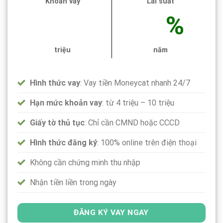
Khoản vay
Lãi suất
%
triệu
năm
Hình thức vay
: Vay tiền Moneycat nhanh 24/7
Hạn mức khoản vay
: từ 4 triệu – 10 triệu
Giấy tờ thủ tục
: Chỉ cần CMND hoặc CCCD
Hình thức đăng ký
: 100% online trên điện thoại
Không cần chứng minh thu nhập
Nhận tiền liền trong ngày
ĐĂNG KÝ VAY NGAY