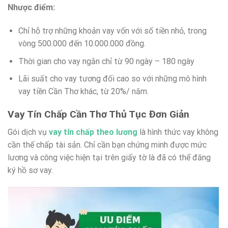
Nhược điểm:
Chỉ hỗ trợ những khoản vay vốn với số tiền nhỏ, trong
vòng 500.000 đến 10.000.000 đồng.
Thời gian cho vay ngắn chỉ từ 90 ngày – 180 ngày
Lãi suất cho vay tương đối cao so với những mô hình
vay tiền Cần Thơ
khác, từ 20%/ năm.
Vay Tín Chấp Cần Thơ Thủ Tục Đơn Giản
Gói dịch vụ
vay tín chấp theo lương
là hình thức vay không
cần thế chấp tài sản.
Chỉ cần bạn chứng minh được mức
lương và công việc hiện tại trên giấy tờ là đã có thể đăng
ký hồ sơ vay.