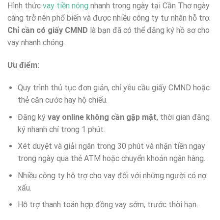
Hình thức
vay tiền nóng
nhanh trong ngày tại Cần Thơ ngày
càng trở nên phổ biến và được nhiều công ty tư nhân hỗ trợ.
Chỉ cần có giấy CMND
là bạn đã có thể đăng ký hồ sơ cho
vay nhanh chóng.
Ưu điểm:
Quy trình thủ tục đơn giản, chỉ yêu cầu giấy CMND hoặc
thẻ căn cước hay hộ chiếu.
Đăng ký
vay online không cần gặp mặt
, thời gian đăng
ký nhanh chỉ trong 1 phút.
Xét duyệt và giải ngân trong 30 phút và nhận tiền ngay
trong ngày qua thẻ ATM hoặc chuyển khoản ngân hàng.
Nhiều công ty hỗ trợ cho vay đối với những người có nợ
xấu.
Hỗ trợ thanh toán hợp đồng vay sớm, trước thời hạn.