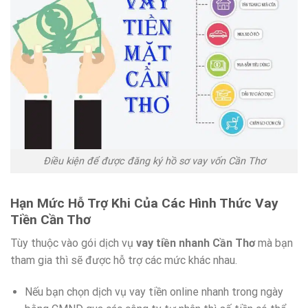
Điều kiện để được đăng ký hồ sơ vay vốn Cần Thơ
Hạn Mức Hỗ Trợ Khi Của Các Hình Thức Vay
Tiền Cần Thơ
Tùy thuộc vào gói dịch vụ
vay tiền nhanh Cần Thơ
mà bạn
tham gia thì sẽ được hỗ trợ các mức khác nhau.
Nếu bạn chọn dịch vụ vay tiền online nhanh trong ngày