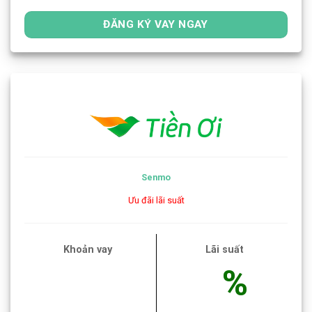
ĐĂNG KÝ VAY NGAY
Senmo
Ưu đãi lãi suất
Khoản vay
Lãi suất
%