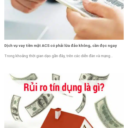
Dịch vụ vay tiền mặt ACS có phải lừa đảo không, cần đọc ngay
Trong khoảng thời gian dạo gần đây, trên các diễn đàn và mạng...