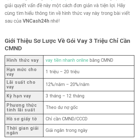
giải quyết vấn đề này một cách đơn giản và tiện lợi. Hãy
cùng tìm hiểu thông tin về hình thức vay này trong bài viết
sau của
VNCash24h
nhé!
Giới Thiệu Sơ Lược Về Gói Vay 3 Triệu Chỉ Cần
CMND
Hình thức vay
vay tiền nhanh online
bằng CMND
Hạn mức cho
1 triệu – 20 triệu
vay
Lãi suất cho
12%/năm – 20%/năm
vay
Kỳ hạn vay
3 tháng – 12 tháng
Phương thức
Theo dư nợ gốc
tính lãi suất
Hồ sơ giấy tờ
Chỉ cần CMND/CCCD
Thời gian giải
Giải ngân trong ngày
ngân