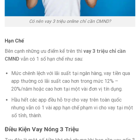
Có nên vay 3 triệu online chỉ cần CMND?
Hạn Chế
Bên cạnh những ưu điểm kể trên thì
vay 3 triệu chỉ cần
CMND
vẫn có 1 số hạn chế như sau:
Mức chênh lệch với lãi suất tại ngân hàng, vay tiền qua
app thường có lãi suất cao hơn trong mức 12% –
20%/năm hoặc cao hơn tại một vài đơn vị tín dụng.
Hầu hết các app đều hỗ trợ cho vay trên toàn quốc
nhưng vẫn có 1 vài app hạn chế phạm vi cho vay tại một
số tỉnh, thành.
Điều Kiện Vay Nóng 3 Triệu