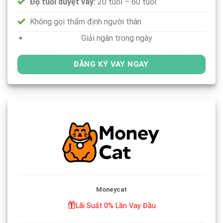
Độ tuổi duyệt vay:
20 tuổi – 60 tuổi
Không gọi thẩm định người thân
Giải ngân trong ngày
ĐĂNG KÝ VAY NGAY
Moneycat
Lãi Suất 0% Lần Vay Đầu