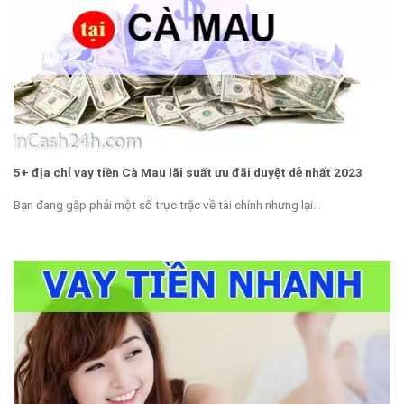
5+ địa chỉ vay tiền Cà Mau lãi suất ưu đãi duyệt dễ nhất 2023
Bạn đang gặp phải một số trục trặc về tài chính nhưng lại...