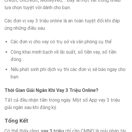
Credit, OnCredit, Moneyveo,… Đây là một vài trong nhiều
lựa chọn tuyệt vời dành cho bạn.
Các đơn vị vay 3 triệu online là an toàn tuyệt đối khi đáp
ứng những điều sau:
Các đơn vị cho vay có trụ sở và văn phòng cụ thể
Công khai minh bạch về lãi suất, số tiền vay, số tiền
đóng…
Nếu phát sinh phí dịch vụ thì các đơn vị sẽ báo ngay cho
bạn.
Thời Gian Giải Ngân Khi Vay 3 Triệu Online?
Tất cả đều nhận tiền trong ngày. Một số App vay 3 triệu
giải ngân sau khi đăng ký.
Tổng Kết
Có thể thấy rằng,
vay 3 triệu
chỉ cần CMND là giải pháp tài