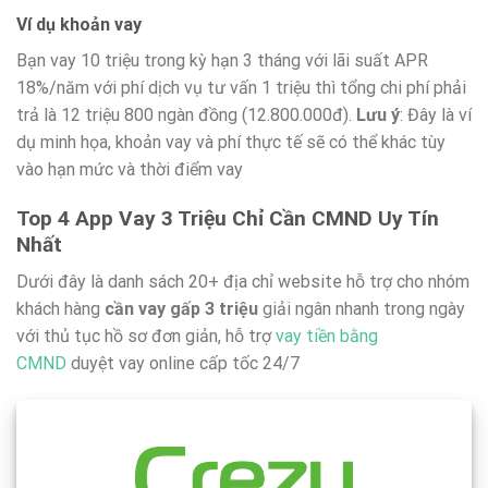
Ví dụ khoản vay
Bạn vay 10 triệu trong kỳ hạn 3 tháng với lãi suất APR
18%/năm với phí dịch vụ tư vấn 1 triệu thì tổng chi phí phải
trả là 12 triệu 800 ngàn đồng (12.800.000đ).
Lưu ý
: Đây là ví
dụ minh họa, khoản vay và phí thực tế sẽ có thể khác tùy
vào hạn mức và thời điểm vay
Top 4 App Vay 3 Triệu Chỉ Cần CMND Uy Tín
Nhất
Dưới đây là danh sách 20+ địa chỉ website hỗ trợ cho nhóm
khách hàng
cần vay gấp 3 triệu
giải ngân nhanh trong ngày
với thủ tục hồ sơ đơn giản, hỗ trợ
vay tiền bằng
CMND
duyệt vay online cấp tốc 24/7