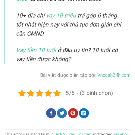
10+ địa chỉ
vay 10 triệu
trả góp 6 tháng
tốt nhất hiện nay với thủ tục đơn giản chỉ
cần CMND
Vay tiền 18 tuổi
ở đâu uy tín? 18 tuổi có
vay tiền được không?
Bài viết được biên tập bởi:
Vncash24h.com
5/5 - (3 bình chọn)
This entry was Đăng tại mục
Dịch Vụ Vay Tín Chấp
and tagged
vay app
.