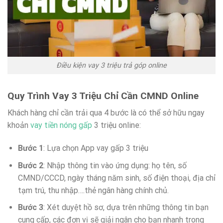
Điều kiện vay 3 triệu trả góp online
Quy Trình Vay 3 Triệu Chỉ Cần CMND Online
Khách hàng chỉ cần trải qua 4 bước là có thể sở hữu ngay
khoản
vay tiền nóng gấp
3 triệu online:
Bước 1
: Lựa chọn App vay gấp 3 triệu
Bước 2
: Nhập thông tin vào ứng dụng: họ tên, số
CMND/CCCD, ngày tháng năm sinh, số điện thoại, địa chỉ
tạm trú, thu nhập….thẻ ngân hàng chính chủ.
Bước 3
: Xét duyệt hồ sơ, dựa trên những thông tin bạn
cung cấp, các đơn vị sẽ giải ngân cho bạn nhanh trong