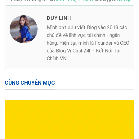
DUY LINH
Mình bắt đầu viết Blog vào 2018 các
chủ đề về lĩnh vực tài chính - ngân
hàng. Hiện tại, mình là Founder và CEO
của Blog VnCash24h - Kết Nối Tài
Chính VN
CÙNG CHUYÊN MỤC