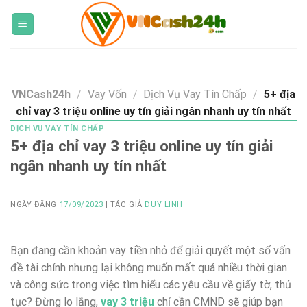
Skip
to
content
VNCash24h
/
Vay Vốn
/
Dịch Vụ Vay Tín Chấp
/
5+ địa
chỉ vay 3 triệu online uy tín giải ngân nhanh uy tín nhất
DỊCH VỤ VAY TÍN CHẤP
5+ địa chỉ vay 3 triệu online uy tín giải
ngân nhanh uy tín nhất
NGÀY ĐĂNG
17/09/2023
| TÁC GIẢ
DUY LINH
Bạn đang cần khoản vay tiền nhỏ để giải quyết một số vấn
đề tài chính nhưng lại không muốn mất quá nhiều thời gian
và công sức trong việc tìm hiểu các yêu cầu về giấy tờ, thủ
tục? Đừng lo lắng,
vay 3 triệu
chỉ cần CMND sẽ giúp bạn