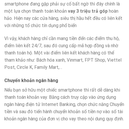
smartphone đang gặp phải sự cố bất ngờ thì đây chính là
một lựa chọn thanh toán khoản
vay 3 triệu trả góp
hoàn
hảo. Hiện nay các cửa hàng, siêu thị hầu hết đều có liên kết
với những tổ chức tín dụng phổ biến
Vì vậy, khách hàng chỉ cần mang tiền đến các điểm thu hộ,
điểm liên kết 24/7, sau đó cung cấp mã hợp đồng và nhờ
thanh toán hộ. Một vài điểm liên kết khách hàng có thể
tham khảo như: Bách hóa xanh, Vinmart, FPT Shop, Viettel
Post, Circle K, Family Mart,…
Chuyển khoản ngân hàng
Nếu bạn sở hữu một chiếc smartphone thì rất dễ dàng khi
thanh toán khoản vay. Bằng cách truy cập vào ứng dụng
ngân hàng điện tử Internet Banking, chọn chức năng Chuyển
tiền và sau đó tiến hành chuyển khoản số tiền nợ vào số tài
khoản ngân hàng của đơn vị cho vay theo nội dung quy định.