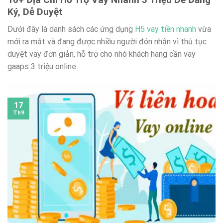
Ký, Dễ Duyệt
Dưới đây là danh sách các ứng dụng
H5 vay tiền nhanh
vừa
mới ra mắt và đang được nhiều người đón nhận vì thủ tục
duyệt vay đơn giản, hỗ trợ cho nhó khách hang cần vay
gaaps 3 triệu online:
17
Th9