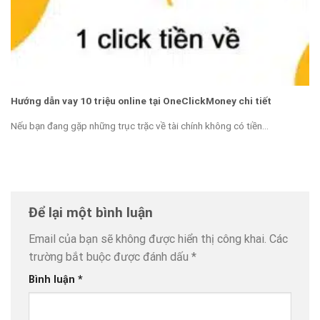
Hướng dẫn vay 10 triệu online tại OneClickMoney chi tiết
Nếu bạn đang gặp những trục trặc về tài chính không có tiền...
Để lại một bình luận
Email của bạn sẽ không được hiển thị công khai.
Các
trường bắt buộc được đánh dấu
*
Bình luận
*