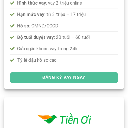
Hình thức vay
: vay 2 triệu online
Hạn mức vay
: từ 3 triệu – 17 triệu.
Hồ sơ:
CMND/CCCD
Độ tuổi duyệt vay:
20 tuổi – 60 tuổi
Giải ngân khoản vay trong 24h
Tỷ lệ đậu hồ sơ cao
ĐĂNG KÝ VAY NGAY