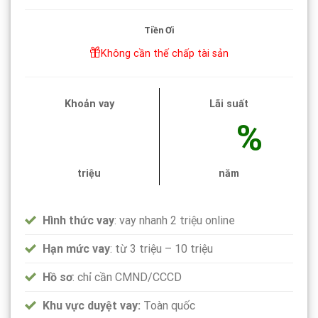
Tiền Ơi
Không cần thế chấp tài sản
Khoản vay
Lãi suất
%
triệu
năm
Hình thức vay
: vay nhanh 2 triệu online
Hạn mức vay
: từ 3 triệu – 10 triệu
Hồ sơ
: chỉ cần CMND/CCCD
Khu vực duyệt vay:
Toàn quốc