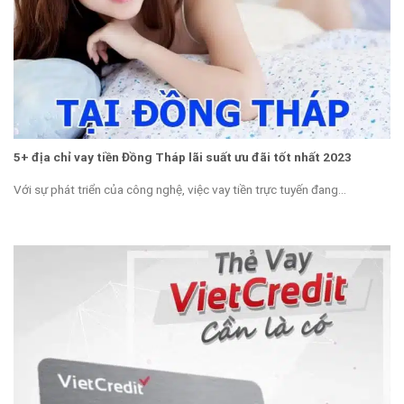
5+ địa chỉ vay tiền Đồng Tháp lãi suất ưu đãi tốt nhất 2023
Với sự phát triển của công nghệ, việc vay tiền trực tuyến đang...