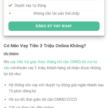
Duyệt vay tự động
Không cần tài sản thế chấp
ĐĂNG KÝ VAY NGAY
Có Nên Vay Tiền 3 Triệu Online Không?
Ưu Điểm
Khi
vay tiền trả góp theo tháng chỉ cần CMND hỗ trợ nợ
xấu
với khoản vay 3 triệu, khách hàng sẽ nhận được những
lợi ích như:
Hệ thống cho vay xét duyệt tự động giải ngân nhanh sau
15 phút đăng ký
Hồ sơ rất đơn giản chỉ cần CMND/CCCD
Tất cả thao tác đều online