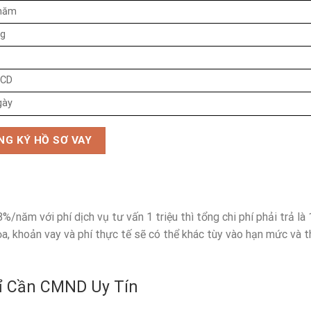
năm
ng
CCD
gày
NG KÝ HỒ SƠ VAY
/năm với phí dịch vụ tư vấn 1 triệu thì tổng chi phí phải trả là 
họa, khoản vay và phí thực tế sẽ có thể khác tùy vào hạn mức và 
hỉ Cần CMND Uy Tín