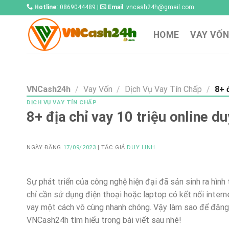
Skip
Hotline
: 0869044489 |
Email
:
vncash24h@gmail.com
to
content
HOME
VAY VỐN
VNCash24h
/
Vay Vốn
/
Dịch Vụ Vay Tín Chấp
/
8+ đ
DỊCH VỤ VAY TÍN CHẤP
8+ địa chỉ vay 10 triệu online d
NGÀY ĐĂNG
17/09/2023
| TÁC GIẢ
DUY LINH
Sự phát triển của công nghệ hiện đại đã sản sinh ra hình 
chỉ cần sử dụng điện thoại hoặc laptop có kết nối inte
vay một cách vô cùng nhanh chóng. Vậy làm sao để đăng 
VNCash24h tìm hiểu trong bài viết sau nhé!