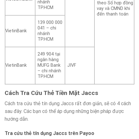
nhánh
theo Số hợp đồng
TP.HCM
vay và CMND khi
đến thanh toán
139 000 000
041 – chi
VietinBank
nhánh
TP.HCM
249 904 tại
ngân hàng
VietinBank
MUFG Bank
JIVF
– chi nhánh
TP.HCM
Cách Tra Cứu Thẻ Tiền Mặt Jaccs
Cách tra cứu thẻ tín dụng Jaccs rất đơn giản, sẽ có 4 cách
sau đây. Các bạn có thể áp dụng những biện pháp được
hướng dẫn.
Tra cứu thẻ tín dụng Jaccs trên Payoo