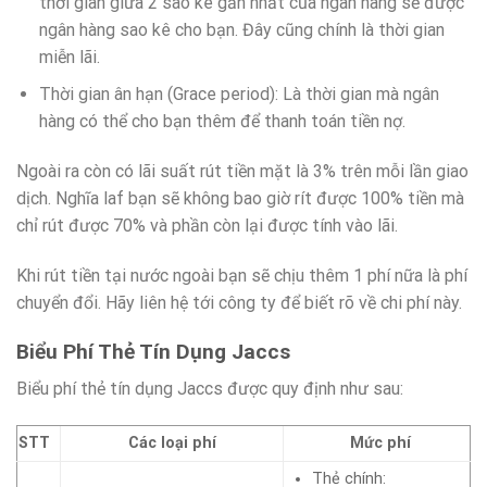
thời gian giữa 2 sao kê gần nhất của ngân hàng sẽ được
ngân hàng sao kê cho bạn. Đây cũng chính là thời gian
miễn lãi.
Thời gian ân hạn (Grace period): Là thời gian mà ngân
hàng có thể cho bạn thêm để thanh toán tiền nợ.
Ngoài ra còn có lãi suất rút tiền mặt là 3% trên mỗi lần giao
dịch. Nghĩa laf bạn sẽ không bao giờ rít được 100% tiền mà
chỉ rút được 70% và phần còn lại được tính vào lãi.
Khi rút tiền tại nước ngoài bạn sẽ chịu thêm 1 phí nữa là phí
chuyển đổi. Hãy liên hệ tới công ty để biết rõ về chi phí này.
Biểu Phí Thẻ Tín Dụng Jaccs
Biểu phí thẻ tín dụng Jaccs được quy định như sau:
STT
Các loại phí
Mức phí
Thẻ chính: