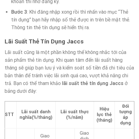
khoản thì nhớ đăng ký.
Bước 3
: Khi đăng nhập xong rồi thì nhấn vào mục “Thẻ
tín dụng” bạn hãy nhập số thẻ được in trên bề mặt thẻ.
Thông tin thẻ tín dụng sẽ hiển thị ra.
Lãi Suất Thẻ Tín Dụng Jaccs
Lãi suất cũng là một phần không thể không nhắc tới của
sản phẩm thẻ tín dụng. Khi quan tâm đến lãi suất hàng
tháng sẽ giúp bạn lưu ý và kiểm soát số tiền đã chi tiêu của
bản thân để tránh việc lãi sinh quá cao, vượt khả năng chi
trả. Bạn có thể tham khảo
lãi suất thẻ tín dụng Jaccs
ở
bảng dưới đây:
Đối
Hiệu
Lãi suất danh
Lãi suất thực
tượng
STT
lực thẻ
nghĩa(%/tháng)
(%/năm)
áp
(tháng)
dụng
Giao
Giao
dịch