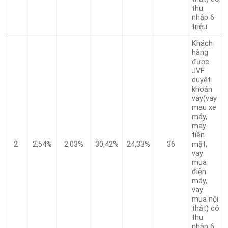
thu
nhập 6
triệu
Khách
hàng
được
JVF
duyệt
khoản
vay(vay
mau xe
máy,
may
tiền
2
2,54%
2,03%
30,42%
24,33%
36
mặt,
vay
mua
điện
máy,
vay
mua nội
thất) có
thu
nhập 6