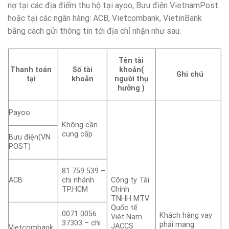
nợ tại các địa điểm thu hộ tại ayoo, Bưu điện VietnamPost
hoặc tại các ngân hàng: ACB, Vietcombank, VietinBank
bằng cách gửi thông tin tới địa chỉ nhận như sau:
Tên tài
Thanh toán
Số tài
khoản(
Ghi chú
tại
khoản
người thụ
hưởng )
Payoo
Không cần
cung cấp
Bưu điện(VN
POST)
81 759 539 –
ACB
chi nhánh
Công ty Tài
TP.HCM
Chính
TNHH MTV
Quốc tế
0071 0056
Khách hàng vay
Việt Nam
37303 – chi
phải mang
JACCS
Vietcombank