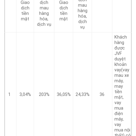
Giao
dịch
Giao
mau
dịch
mau
dịch
hàng
tiền
hàng
tiền
hóa,
mặt
hóa,
mặt
dịch
dịch vụ
vụ
Khách
hàng
được
JVF
duyệt
khoản
vay(vay
mau xe
máy,
may
tiền
1
3,04%
203%
36,05%
24,33%
36
mặt,
vay
mua
điện
máy,
vay
mua nội
thất) có