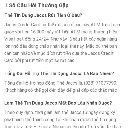
1 Số Câu Hỏi Thường Gặp
Thẻ Tín Dụng Jaccs Rút Tiền Ở Đâu?
Jaccs Credit Card có thể rút tiền ở các cây ATM trên toàn
quốc với hơn 16,000 máy rút tiền ATM mang thương hiệu
Visa hoạt động 24/24. Như vậy là hầu hết các ngân hàng
lớn nhỏ đều đang chấp nhận loại thẻ nay. Mặc dù thế bạn
cần cân nhắc về mục đích rút tiền qua thẻ Jaccs Credit
Card bởi phí rút tiền mặt sẽ rất cao.
Tổng Đài Hỗ Trợ Thẻ Tín Dụng Jaccs Là Bao Nhiêu?
Tổng đài hỗ trợ hợp đồng Thẻ Jaccs là: (028) 71077799.
Khách hàng có thể gọi đến đây để giải đáp các thắc mắc.
Làm Thẻ Tín Dụng Jaccs Mất Bao Lâu Nhận Được?
Theo quy định, thời gian làm thẻ Jaccs từ ngày đăng ký
phát hành thẻ thành công tới khi nhận được thẻ tín dụng
trong tay từ 5 – 7 ngày. Ngoài ra nếu gặp 1 số vấn đề khác