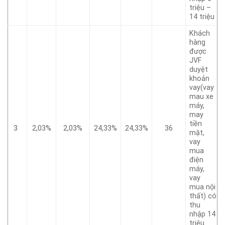
triệu –
14 triệu
Khách
hàng
được
JVF
duyệt
khoản
vay(vay
mau xe
máy,
may
tiền
3
2,03%
2,03%
24,33%
24,33%
36
mặt,
vay
mua
điện
máy,
vay
mua nội
thất) có
thu
nhập 14
triệu