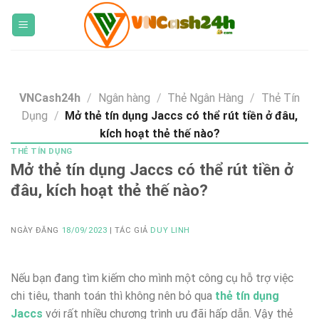
Skip
to
content
VNCash24h
/
Ngân hàng
/
Thẻ Ngân Hàng
/
Thẻ Tín
Dụng
/
Mở thẻ tín dụng Jaccs có thể rút tiền ở đâu,
kích hoạt thẻ thế nào?
THẺ TÍN DỤNG
Mở thẻ tín dụng Jaccs có thể rút tiền ở
đâu, kích hoạt thẻ thế nào?
NGÀY ĐĂNG
18/09/2023
| TÁC GIẢ
DUY LINH
Nếu bạn đang tìm kiếm cho mình một công cụ hỗ trợ việc
chi tiêu, thanh toán thì không nên bỏ qua
thẻ tín dụng
Jaccs
với rất nhiều chương trình ưu đãi hấp dẫn. Vậy thẻ