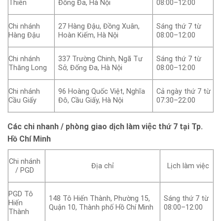
Thiên
Đống Đa, Hà Nội
08:00–12:00
Chi nhánh
27 Hàng Đậu, Đồng Xuân,
Sáng thứ 7 từ
Hàng Đậu
Hoàn Kiếm, Hà Nội
08:00–12:00
Chi nhánh
337 Trường Chinh, Ngã Tư
Sáng thứ 7 từ
Thăng Long
Sở, Đống Đa, Hà Nội
08:00–12:00
Chi nhánh
96 Hoàng Quốc Việt, Nghĩa
Cả ngày thứ 7 từ
Cầu Giấy
Đô, Cầu Giấy, Hà Nội
07:30–22:00
Các chi nhanh / phòng giao dịch làm việc thứ 7 tại Tp.
Hồ Chí Minh
Chi nhánh
Địa chỉ
Lịch làm việc
/ PGD
PGD Tô
148 Tô Hiến Thành, Phường 15,
Sáng thứ 7 từ
Hiến
Quận 10, Thành phố Hồ Chí Minh
08:00–12:00
Thành