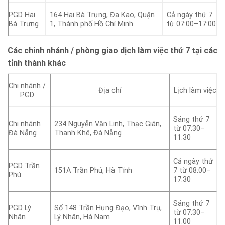
PGD Hai
164 Hai Bà Trưng, Đa Kao, Quận
Cả ngày thứ 7
Bà Trưng
1, Thành phố Hồ Chí Minh
từ 07:00–17:00
Các chinh nhánh / phòng giao dịch làm việc thứ 7 tại các
tỉnh thành khác
Chi nhánh /
Địa chỉ
Lịch làm việc
PGD
Sáng thứ 7
Chi nhánh
234 Nguyễn Văn Linh, Thạc Gián,
từ 07:30–
Đà Nẵng
Thanh Khê, Đà Nẵng
11:30
Cả ngày thứ
PGD Trần
151A Trần Phú, Hà Tĩnh
7 từ 08:00–
Phú
17:30
Sáng thứ 7
PGD Lý
Số 148 Trần Hưng Đạo, Vĩnh Trụ,
từ 07:30–
Nhân
Lý Nhân, Hà Nam
11:00