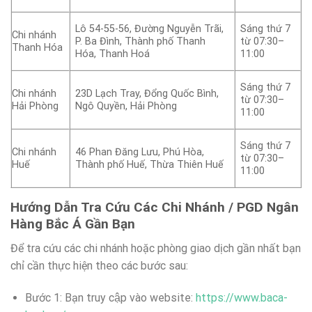
Lô 54-55-56, Đường Nguyễn Trãi,
Sáng thứ 7
Chi nhánh
P. Ba Đình, Thành phố Thanh
từ 07:30–
Thanh Hóa
Hóa, Thanh Hoá
11:00
Sáng thứ 7
Chi nhánh
23D Lạch Tray, Đổng Quốc Bình,
từ 07:30–
Hải Phòng
Ngô Quyền, Hải Phòng
11:00
Sáng thứ 7
Chi nhánh
46 Phan Đăng Lưu, Phú Hòa,
từ 07:30–
Huế
Thành phố Huế, Thừa Thiên Huế
11:00
Hướng Dẫn Tra Cứu Các Chi Nhánh / PGD Ngân
Hàng Bắc Á Gần Bạn
Để tra cứu các chi nhánh hoặc phòng giao dịch gần nhất bạn
chỉ cần thực hiện theo các bước sau:
Bước 1: Bạn truy cập vào website:
https://www.baca-