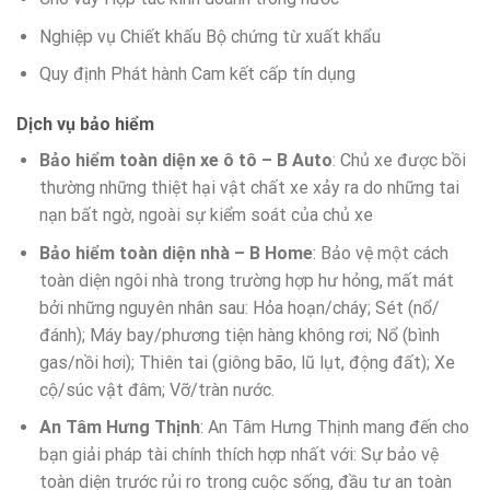
Nghiệp vụ Chiết khấu Bộ chứng từ xuất khẩu
Quy định Phát hành Cam kết cấp tín dụng
Dịch vụ bảo hiểm
Bảo hiểm toàn diện xe ô tô – B Auto
: Chủ xe được bồi
thường những thiệt hại vật chất xe xảy ra do những tai
nạn bất ngờ, ngoài sự kiểm soát của chủ xe
Bảo hiểm toàn diện nhà – B Home
: Bảo vệ một cách
toàn diện ngôi nhà trong trường hợp hư hỏng, mất mát
bởi những nguyên nhân sau: Hỏa hoạn/cháy; Sét (nổ/
đánh); Máy bay/phương tiện hàng không rơi; Nổ (bình
gas/nồi hơi); Thiên tai (giông bão, lũ lụt, động đất); Xe
cộ/súc vật đâm; Vỡ/tràn nước.
An Tâm Hưng Thịnh
: An Tâm Hưng Thịnh mang đến cho
bạn giải pháp tài chính thích hợp nhất với: Sự bảo vệ
toàn diện trước rủi ro trong cuộc sống, đầu tư an toàn