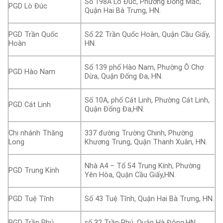
Số 198A Lò Đúc, Phường Đống Mác,
PGD Lò Đúc
Quận Hai Bà Trưng, HN.
PGD Trần Quốc
Số 22 Trần Quốc Hoàn, Quận Cầu Giấy,
Hoàn
HN.
Số 139 phố Hào Nam, Phường Ô Chợ
PGD Hào Nam
Dừa, Quận Đống Đa, HN.
Số 10A, phố Cát Linh, Phường Cát Linh,
PGD Cát Linh
Quận Đống Đa,HN.
Chi nhánh Thăng
337 đường Trường Chinh, Phường
Long
Khương Trung, Quận Thanh Xuân, HN.
Nhà A4 – Tổ 54 Trung Kính, Phường
PGD Trung Kính
Yên Hòa, Quận Cầu Giấy,HN.
PGD Tuệ Tĩnh
Số 43 Tuệ Tĩnh, Quận Hai Bà Trưng, HN.
PGD Trần Phú
số 32 Trần Phú, Quận Hà Đông,HN.