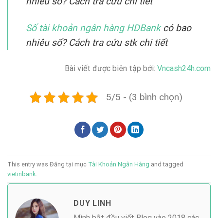
nhiêu số? Cách tra cứu chi tiết
Số tài khoản ngân hàng HDBank
có bao
nhiêu số? Cách tra cứu stk chi tiết
Bài viết được biên tập bởi:
Vncash24h.com
5/5 - (3 bình chọn)
This entry was Đăng tại mục
Tài Khoản Ngân Hàng
and tagged
vietinbank
.
DUY LINH
Mình bắt đầu viết Blog vào 2018 các