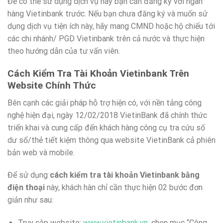
Để có thể sử dụng dịch vụ này bạn cần đăng ký với ngân
hàng Vietinbank trước. Nếu bạn chưa đăng ký và muốn sử
dụng dịch vụ tiện ích này, hãy mang CMND hoặc hộ chiếu tới
các chi nhánh/ PGD Vietinbank trên cả nước và thực hiện
theo hướng dẫn của tư vấn viên.
Cách Kiểm Tra Tài Khoản Vietinbank Trên
Website Chính Thức
Bên cạnh các giải pháp hỗ trợ hiện có, với nền tảng công
nghệ hiện đại, ngày 12/02/2018 VietinBank đã chính thức
triển khai và cung cấp đến khách hàng công cụ tra cứu số
dư sổ/thẻ tiết kiệm thông qua website VietinBank cả phiên
bản web và mobile.
Để sử dụng
cách kiểm tra tài khoản Vietinbank bằng
điện thoại
này, khách hàn chỉ cần thực hiện 02 bước đơn
giản như sau:
Truy cập website:
www.vietinbank.vn
, chọn mục “Công