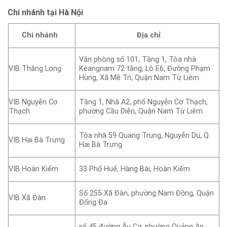
Chi nhánh tại Hà Nội
Chi nhánh
Địa chỉ
Văn phòng số 101, Tầng 1, Tòa nhà
VIB Thăng Long
Keangnam 72 tầng, Lô E6, Đường Phạm
Hùng, Xã Mễ Trì, Quận Nam Từ Liêm
VIB Nguyễn Cơ
Tầng 1, Nhà A2, phố Nguyễn Cơ Thạch,
Thạch
phường Cầu Diễn, Quận Nam Từ Liêm
Tòa nhà 59 Quang Trung, Nguyễn Du, Q.
VIB Hai Bà Trưng
Hai Bà Trưng
VIB Hoàn Kiếm
33 Phố Huế, Hàng Bài, Hoàn Kiếm
Số 255 Xã Đàn, phường Nam Đồng, Quận
VIB Xã Đàn
Đống Đa
số 45 đường Âu Cơ, phường Quảng An,