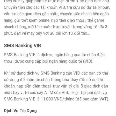
Dịch vụ này giúp bạn sẽ thực hiện được 1 số giao dịch như:
Chuyển tiền cho các tài khoản VIB, tra cứu số dư tài khoản,
vấn tin các giao dịch gần nhất, chuyển tiền nhanh liên ngân
hàng, gửi tiết kiệm online, nạp tiền điện thoại, thẻ game
nhanh chóng, mở tài khoản trực tuyến trong vòng tối đa 3
phút, đặt vé máy bay với ưu đãi lớn từ đối tác…
SMS Banking VIB
SMS Banking VIB là dịch vụ ngân hàng qua tin nhắn điện
thoại được cung cấp bởi ngân hàng quốc tế (VIB).
Khi sử dụng dịch vụ SMS Banking của VIB, các bạn có thể
sử dụng để nhận tin nhắn thông báo thay đổi số dư tài
khoản, nạp tiền điện thoại, truy vấn tỷ giá, 5 giao dịch gần
nhất hay vị trí các cây ATM của VIB,.. Hiện tại, phí dịch vụ
SMS Banking VIB là 11.000 VND/tháng (đã bao gồm VAT).
Dịch Vụ Tín Dụng