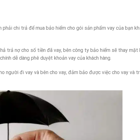
 phải chi trả để mua bảo hiểm cho gói sản phẩm vay của bạn khi
hả trả nợ cho số tiền đã vay, bên công ty bảo hiểm sẽ thay mặt 
i chính dễ dàng phê duyệt khoản vay của khách hàng.
ho người đi vay và bên cho vay, đảm bảo được việc cho vay và t