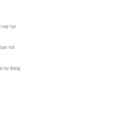
 vay tại
bạn trả
rả nợ đúng