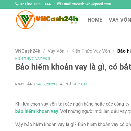
Skip
Hotline
: 0869044489 |
Email
:
vncash24h@gmail.com
to
content
HOME
VAY VỐN
VNCash24h
/
Vay Vốn
/
Kiến Thức Vay Vốn
/
Bảo hi
KIẾN THỨC VAY VỐN
Bảo hiểm khoản vay là gì, có bắ
NGÀY ĐĂNG
14/09/2023
| TÁC GIẢ
DUY LINH
Khi lựa chọn vay vốn tại các ngân hàng hoặc các công ty
bảo hiểm khoản vay
. Với những người mới lần đầu vay t
Vậy bảo hiểm khoản vay là gì? Bảo hiểm khoản vay có b