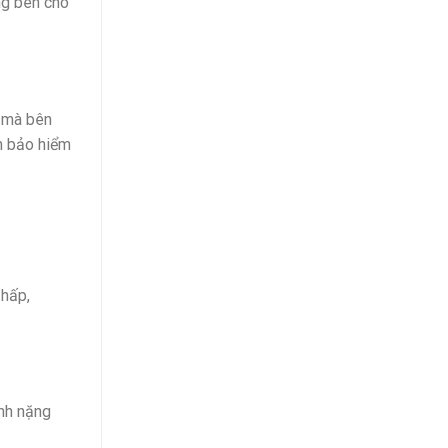
ng bên cho
n mà bên
ên bảo hiểm
thấp,
ánh nặng