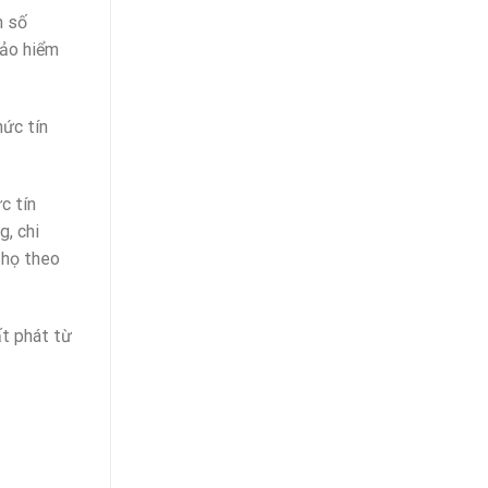
h số
ảo hiểm
hức tín
c tín
g, chi
thọ theo
ất phát từ