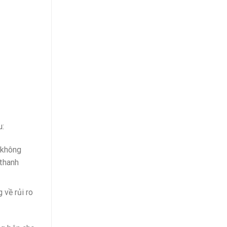
u:
 không
 thanh
 về rủi ro