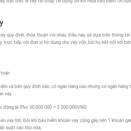
 đặc biệt là vay tín chấp tín dụng thì khi mua bảo hiểm tín dụ
y
ay quy định, thỏa thuận với nhau. Điều này sẽ dựa trên thông ti
trực tiếp với đơn vị tín dụng cho vay vốn, bởi họ kết nối với b
 toán
iểm và bên quy định sắn, có ngân hàng cao nhưng có ngân hàng 
n vay.
phải đóng là 5%x 50.000.000 = 2.500.000VND
oản vay lớn. Đôi khi bảo hiểm khoản vay cũng gây nên 1 khoản g
lãi suất các thứ nữa.