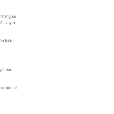
n hàng sẽ
oản vay ở
bảo hiếm
gói bảo
ức khỏe cá