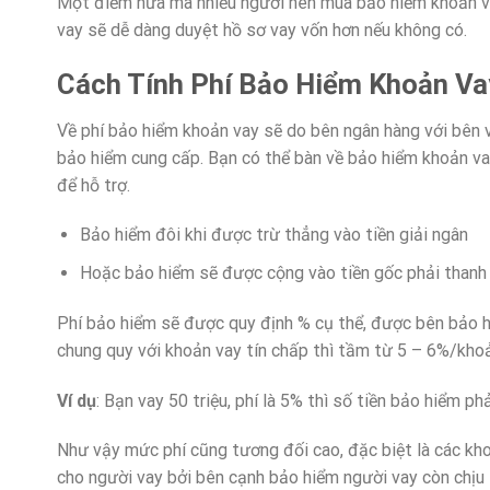
Một điểm nữa mà nhiều người nên mua bảo hiểm khoản vay,
vay sẽ dễ dàng duyệt hồ sơ vay vốn hơn nếu không có.
Cách Tính Phí Bảo Hiểm Khoản Va
Về phí bảo hiểm khoản vay sẽ do bên ngân hàng với bên v
bảo hiểm cung cấp. Bạn có thể bàn về bảo hiểm khoản vay 
để hỗ trợ.
Bảo hiểm đôi khi được trừ thẳng vào tiền giải ngân
Hoặc bảo hiểm sẽ được cộng vào tiền gốc phải thanh
Phí bảo hiểm sẽ được quy định % cụ thể, được bên bảo h
chung quy với khoản vay tín chấp thì tầm từ 5 – 6%/khoả
Ví dụ
: Bạn vay 50 triệu, phí là 5% thì số tiền bảo hiểm 
Như vậy mức phí cũng tương đối cao, đặc biệt là các kh
cho người vay bởi bên cạnh bảo hiểm người vay còn chịu 