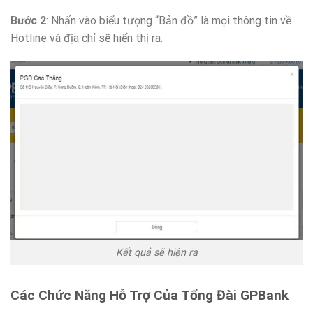
Bước 2
: Nhấn vào biểu tượng “Bản đồ” là mọi thông tin về
Hotline và địa chỉ sẽ hiển thị ra.
Kết quả sẽ hiện ra
Các Chức Năng Hỗ Trợ Của Tổng Đài GPBank