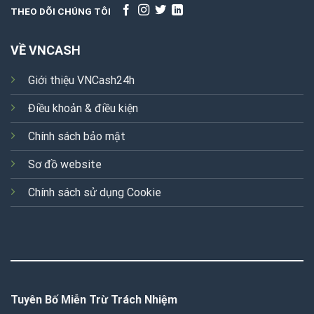
THEO DÕI CHÚNG TÔI
VỀ VNCASH
Giới thiệu VNCash24h
Điều khoản & điều kiện
Chính sách bảo mật
Sơ đồ website
Chính sách sử dụng Cookie
Tuyên Bố Miễn Trừ Trách Nhiệm