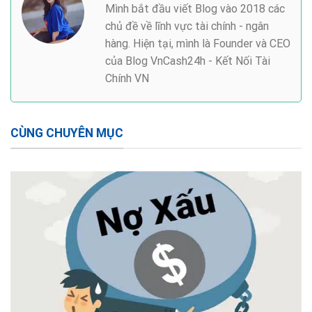
Mình bắt đầu viết Blog vào 2018 các
chủ đề về lĩnh vực tài chính - ngân
hàng. Hiện tại, mình là Founder và CEO
của Blog VnCash24h - Kết Nối Tài
Chính VN
CÙNG CHUYÊN MỤC