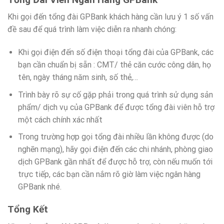
Khi gọi đến tổng đài GPBank khách hàng cần lưu ý 1 số vấn
đề sau để quá trình làm việc diễn ra nhanh chóng:
Khi gọi điện đến số điện thoại tổng đài của GPBank, các
bạn cần chuẩn bị sẵn : CMT/ thẻ căn cước công dân, họ
tên, ngày tháng năm sinh, số thẻ,…
Trình bày rõ sự cố gặp phải trong quá trình sử dụng sản
phẩm/ dịch vụ của GPBank để được tổng đài viên hỗ trợ
một cách chính xác nhất
Trong trường hợp gọi tổng đài nhiều lần không được (do
nghẽn mạng), hãy gọi điện đến các chi nhánh, phòng giao
dịch GPBank gần nhất để được hỗ trợ, còn nếu muốn tới
trực tiếp, các bạn cần nắm rõ giờ làm việc ngân hàng
GPBank nhé.
Tổng Kết