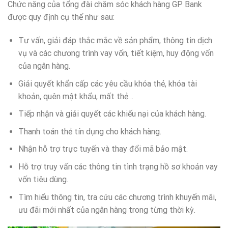
Chức năng của tổng đài chăm sóc khách hàng GP Bank
được quy định cụ thể như sau:
Tư vấn, giải đáp thắc mắc về sản phẩm, thông tin dịch
vụ và các chương trình vay vốn, tiết kiệm, huy động vốn
của ngân hàng.
Giải quyết khẩn cấp các yêu cầu khóa thẻ, khóa tài
khoản, quên mật khẩu, mất thẻ…
Tiếp nhận và giải quyết các khiếu nại của khách hàng.
Thanh toán thẻ tín dụng cho khách hàng.
Nhận hỗ trợ trực tuyến và thay đổi mã bảo mật.
Hỗ trợ truy vấn các thông tin tình trạng hồ sơ khoản vay
vốn tiêu dùng.
Tìm hiểu thông tin, tra cứu các chương trình khuyến mãi,
ưu đãi mới nhất của ngân hàng trong từng thời kỳ.