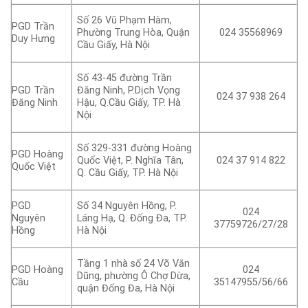
Số 26 Vũ Phạm Hàm,
PGD Trần
Phường Trung Hòa, Quận
024 35568969
Duy Hưng
Cầu Giấy, Hà Nội
Số 43-45 đường Trần
PGD Trần
Đăng Ninh, P.Dịch Vọng
024 37 938 264
Đăng Ninh
Hậu, Q.Cầu Giấy, TP. Hà
Nội
Số 329-331 đường Hoàng
PGD Hoàng
Quốc Việt, P. Nghĩa Tân,
024 37 914 822
Quốc Việt
Q. Cầu Giấy, TP. Hà Nội
PGD
Số 34 Nguyên Hồng, P.
024
Nguyên
Láng Hạ, Q. Đống Đa, TP.
37759726/27/28
Hồng
Hà Nội
Tầng 1 nhà số 24 Võ Văn
PGD Hoàng
024
Dũng, phường Ô Chợ Dừa,
Cầu
35147955/56/66
quận Đống Đa, Hà Nội