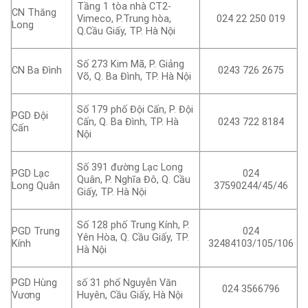
Tầng 1 tòa nhà CT2-
CN Thăng
Vimeco, P.Trung hòa,
024 22 250 019
Long
Q.Cầu Giấy, TP. Hà Nội
Số 273 Kim Mã, P. Giảng
CN Ba Đình
0243 726 2675
Võ, Q. Ba Đình, TP. Hà Nội
Số 179 phố Đội Cấn, P. Đội
PGD Đội
Cấn, Q. Ba Đình, TP. Hà
0243 722 8184
Cấn
Nội
Số 391 đường Lạc Long
PGD Lạc
024
Quân, P. Nghĩa Đô, Q. Cầu
Long Quân
37590244/45/46
Giấy, TP. Hà Nội
Số 128 phố Trung Kính, P.
PGD Trung
024
Yên Hòa, Q. Cầu Giấy, TP.
Kính
32484103/105/106
Hà Nội
PGD Hùng
số 31 phố Nguyễn Văn
024 3566796
Vương
Huyên, Cầu Giấy, Hà Nội