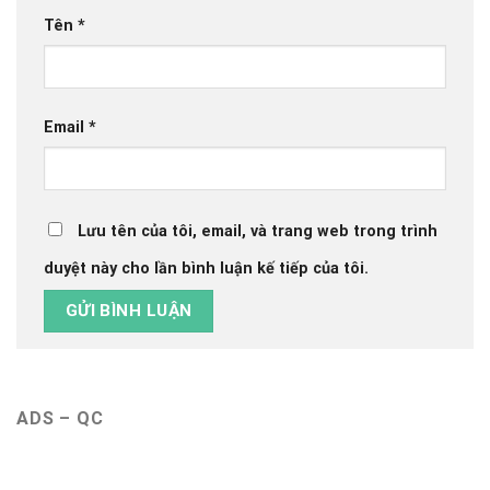
Tên
*
Email
*
Lưu tên của tôi, email, và trang web trong trình
duyệt này cho lần bình luận kế tiếp của tôi.
ADS – QC