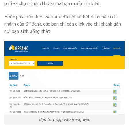
phố và chọn Quận/Huyện mà bạn muốn tìm kiếm.
Hoặc phía bên dưới website đã liệt kê hết danh sách chi
nhánh của GPBank, các bạn chỉ cần click vào chi nhánh gần
nơi bạn sinh sống nhất.
Bạn truy cập vào trang web