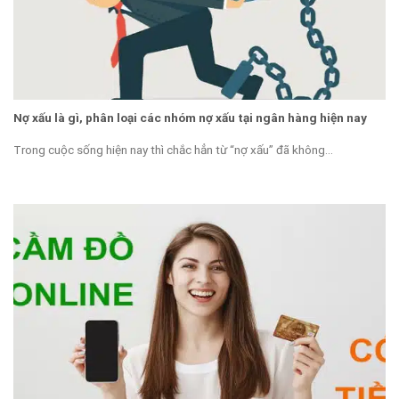
Nợ xấu là gì, phân loại các nhóm nợ xấu tại ngân hàng hiện nay
Trong cuộc sống hiện nay thì chắc hẳn từ “nợ xấu” đã không...