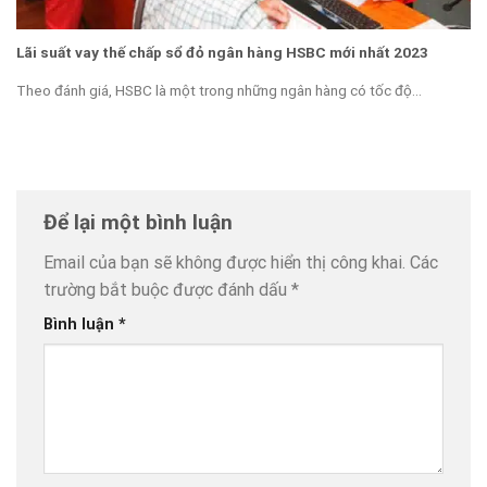
Lãi suất vay thế chấp sổ đỏ ngân hàng HSBC mới nhất 2023
Theo đánh giá, HSBC là một trong những ngân hàng có tốc độ...
Để lại một bình luận
Email của bạn sẽ không được hiển thị công khai.
Các
trường bắt buộc được đánh dấu
*
Bình luận
*