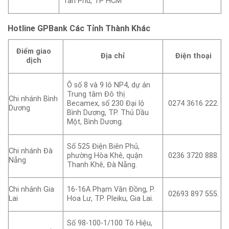
Tân Phú, TP HCM
Hotline GPBank Các Tỉnh Thành Khác
Điểm giao
Địa chỉ
Điện thoại
dịch
Ô số 8 và 9 lô NP4, dự án
Trung tâm Đô thị
Chi nhánh Bình
Becamex, số 230 Đại lộ
0274 3616 222.
Dương
Bình Dương, TP. Thủ Dầu
Một, Bình Dương.
Số 525 Điện Biên Phủ,
Chi nhánh Đà
phường Hòa Khê, quận
0236 3720 888.
Nẵng
Thanh Khê, Đà Nẵng.
Chi nhánh Gia
16-16A Phạm Văn Đồng, P.
02693 897 555.
Lai
Hoa Lư, TP. Pleiku, Gia Lai.
Số 98-100-1/100 Tô Hiệu,