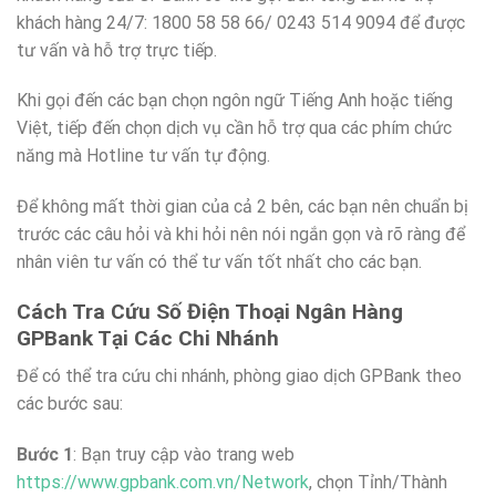
khách hàng 24/7: 1800 58 58 66/ 0243 514 9094 để được
tư vấn và hỗ trợ trực tiếp.
Khi gọi đến các bạn chọn ngôn ngữ Tiếng Anh hoặc tiếng
Việt, tiếp đến chọn dịch vụ cần hỗ trợ qua các phím chức
năng mà Hotline tư vấn tự động.
Để không mất thời gian của cả 2 bên, các bạn nên chuẩn bị
trước các câu hỏi và khi hỏi nên nói ngắn gọn và rõ ràng để
nhân viên tư vấn có thể tư vấn tốt nhất cho các bạn.
Cách Tra Cứu Số Điện Thoại Ngân Hàng
GPBank Tại Các Chi Nhánh
Để có thể tra cứu chi nhánh, phòng giao dịch GPBank theo
các bước sau:
Bước 1
: Bạn truy cập vào trang web
https://www.gpbank.com.vn/Network
, chọn Tỉnh/Thành