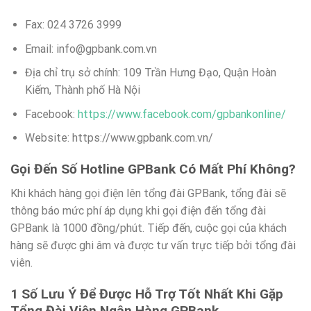
Fax: 024 3726 3999
Email:
info@gpbank.com.vn
Địa chỉ trụ sở chính: 109 Trần Hưng Đạo, Quận Hoàn
Kiếm, Thành phố Hà Nội
Facebook:
https://www.facebook.com/gpbankonline/
Website: https://www.gpbank.com.vn/
Gọi Đến Số Hotline GPBank Có Mất Phí Không?
Khi khách hàng gọi điện lên tổng đài GPBank, tổng đài sẽ
thông báo mức phí áp dụng khi gọi điện đến tổng đài
GPBank là 1000 đồng/phút. Tiếp đến, cuộc gọi của khách
hàng sẽ được ghi âm và được tư vấn trực tiếp bởi tổng đài
viên.
1 Số Lưu Ý Để Được Hỗ Trợ Tốt Nhất Khi Gặp
Tổng Đài Viên Ngân Hàng GPBank