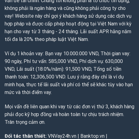
vấn đề tài chính. Chúng tôi không phải là tổ chức tín dụng,
không phải là ngân hàng và cũng không phải công ty cho
vay! Website này chỉ gợi ý khách hàng sử dụng các dịch vụ
hợp pháp và được cấp phép hoạt động tại Việt Nam với kỳ
hạn cho vay từ 3 tháng - 24 tháng. Lãi suất APR hằng năm
tối đa là 20% theo pháp luật Việt Nam.
Ví dụ 1 khoản vay: Bạn vay 10.000.000 VND, Thời gian vay:
90 ngày, Phí tư vấn: 585,000 VND, Phí dịch vụ: 630,000
VND, Lãi suất (18.0%/năm): 91,500 VND, Tổng số tiền
thanh toán: 12,306,500 VND. Lưu ý rằng đây chỉ là ví dụ
minh họa, thực tế lãi suất và phí có thể sẽ khác tùy vào hạn
mức và thời điểm vay.
Mọi vấn đề liên quan khi vay từ các đơn vị thứ 3, khách hàng
phải đọc kỹ hợp đồng và hoàn toàn tự chịu trách nhiệm.
Trân trọng cảm ơn.
Đối tác thân thiết:
VNVay24h.vn
|
Banktop.vn
|