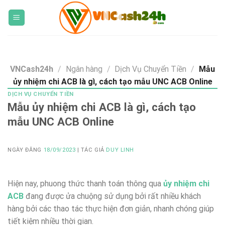
Skip
to
content
VNCash24h
/
Ngân hàng
/
Dịch Vụ Chuyển Tiền
/
Mẫu
ủy nhiệm chi ACB là gì, cách tạo mẫu UNC ACB Online
DỊCH VỤ CHUYỂN TIỀN
Mẫu ủy nhiệm chi ACB là gì, cách tạo
mẫu UNC ACB Online
NGÀY ĐĂNG
18/09/2023
| TÁC GIẢ
DUY LINH
Hiện nay, phuong thức thanh toán thông qua
ủy nhiệm chi
ACB
đang được ửa chuộng sử dụng bởi rất nhiều khách
hàng bởi các thao tác thực hiện đơn giản, nhanh chóng giúp
tiết kiệm nhiều thời gian.