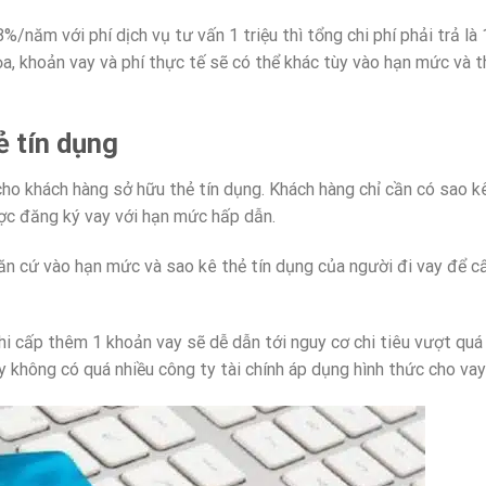
/năm với phí dịch vụ tư vấn 1 triệu thì tổng chi phí phải trả là 
họa, khoản vay và phí thực tế sẽ có thể khác tùy vào hạn mức và 
ẻ tín dụng
 cho khách hàng sở hữu thẻ tín dụng. Khách hàng chỉ cần có sao kê
ược đăng ký vay với hạn mức hấp dẫn.
 căn cứ vào hạn mức và sao kê thẻ tín dụng của người đi vay để 
 khi cấp thêm 1 khoản vay sẽ dễ dẫn tới nguy cơ chi tiêu vượt qu
ay không có quá nhiều công ty tài chính áp dụng hình thức cho vay 