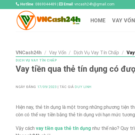
Skip
Hotline
: 0869044489 |
Email
:
vncash24h@gmail.com
to
content
HOME
VAY VỐN
VNCash24h
/
Vay Vốn
/
Dịch Vụ Vay Tín Chấp
/
Vay 
DỊCH VỤ VAY TÍN CHẤP
Vay tiền qua thẻ tín dụng có đượ
NGÀY ĐĂNG
17/09/2023
| TÁC GIẢ
DUY LINH
Hiện nay, thẻ tín dụng là một trong những phương tiện th
còn có thể vay tiền bằng thẻ tín dụng với hạn mức tương
Vậy cách
vay tiền qua thẻ tín dụng
như thế nào? Quy trì