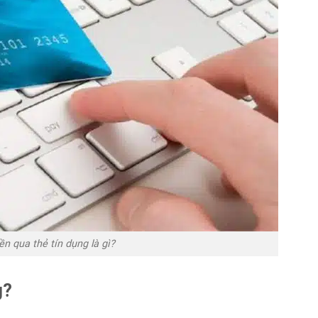
ền qua thẻ tín dụng là gì?
g?