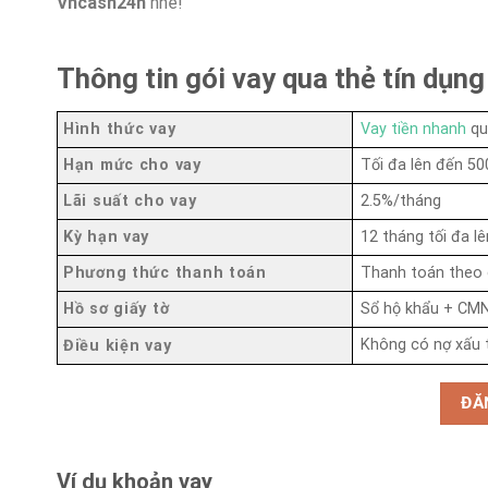
Vncash24h
nhé!
Thông tin gói vay qua thẻ tín dụng
Hình thức vay
Vay tiền nhanh
qu
Hạn mức cho vay
Tối đa lên đến 50
Lãi suất cho vay
2.5%/tháng
Kỳ hạn vay
12 tháng tối đa l
Phương thức thanh toán
Thanh toán theo 
Hồ sơ giấy tờ
Sổ hộ khẩu + CM
Không có nợ xấu t
Điều kiện vay
ĐĂ
Ví dụ khoản vay