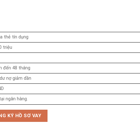
a thẻ tín dụng
0 triệu
ên đến 48 tháng
dư nợ giảm dần
ND
ại ngân hàng.
NG KÝ HỒ SƠ VAY