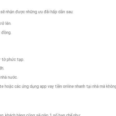
 sẽ nhận được những ưu đãi hấp dẫn sau:
rở lên.
u đồng.
y tờ phức tạp.
8h.
 nhà nước.
te hoặc các ứng dụng app vay tiền online nhanh tại nhà mà khôn
ụng, khách hàng cũng sẽ gặp 1 số hạn chế như: