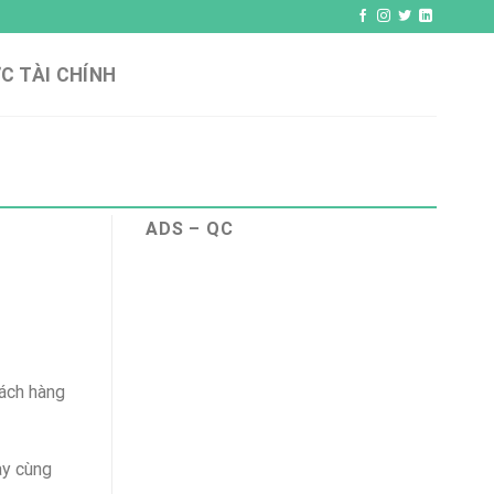
C TÀI CHÍNH
ADS – QC
hách hàng
ày cùng